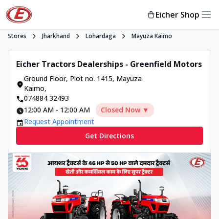
Eicher Shop
Stores
Jharkhand
Lohardaga
Mayuza Kaimo
Eicher Tractors Dealerships - Greenfield Motors
Ground Floor, Plot no. 1415
,
Mayuza
Kaimo
,
074884 32493
12:00 AM
-
12:00 AM
Closed Now ▼
Request Appointment
Get Directions